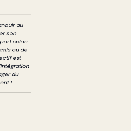
anouir au
ger son
sport selon
 amis ou de
ectif est
’intégration
ager du
ent !