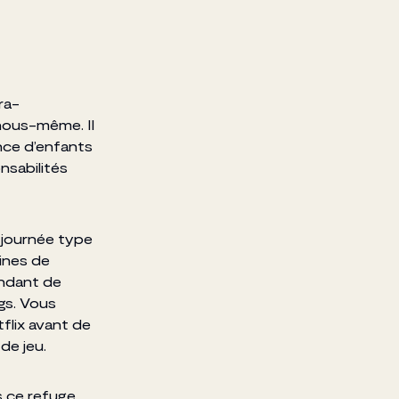
ra-
 nous-même. Il
ence d’enfants
nsabilités
 journée type
ines de
endant de
gs. Vous
flix avant de
de jeu.
s ce refuge,