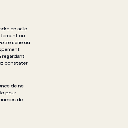
ndre en salle
artement ou
otre série ou
loppement
n regardant
iez constater
hance de ne
élo pour
onomies de