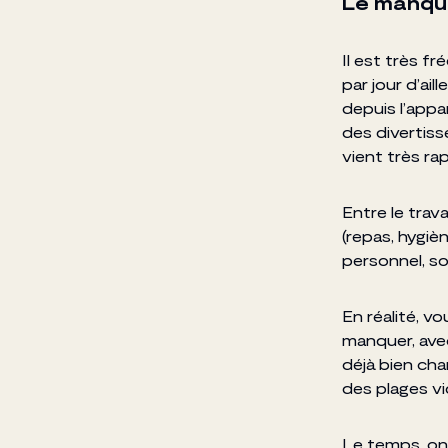
Le manqu
Il est très fr
par jour d’ai
depuis l’appa
des divertis
vient très r
Entre le trava
(repas, hygiè
personnel, so
En réalité, vo
manquer, avec
déjà bien char
des plages vi
Le temps, on 