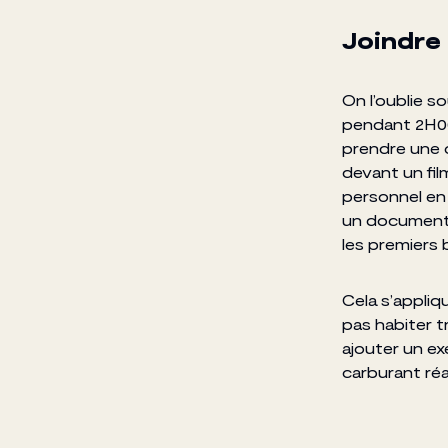
Joindre 
On l’oublie s
pendant 2H00
prendre une 
devant un fi
personnel en
un documentai
les premiers 
Cela s’appliq
pas habiter t
ajouter un e
carburant réal