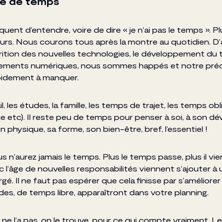
e de temps
équent d’entendre, voire de dire « je n’ai pas le temps ». Pl
lleurs. Nous courons tous après la montre au quotidien. D
rition des nouvelles technologies, le développement du té
sements numériques, nous sommes happés et notre pré
apidement à manquer.
il, les études, la famille, les temps de trajet, les temps ob
ne etc). Il reste peu de temps pour penser à soi, à son 
n physique, sa forme, son bien-être, bref, l’essentiel !
us n’aurez jamais le temps. Plus le temps passe, plus il vi
 l’âge de nouvelles responsabilités viennent s’ajouter à 
gé. Il ne faut pas espérer que cela finisse par s’améliorer 
des, de temps libre, apparaîtront dans votre planning.
ne l’a pas, on le trouve, pour ce qui compte vraiment. L