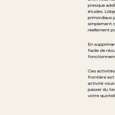
presque addic
études. L’obj
primordiaux p
simplement d
réellement po
En supprimant
facile de réc
fonctionneme
Ces activités
frontière est
activité vou
passer du tem
votre quotidi