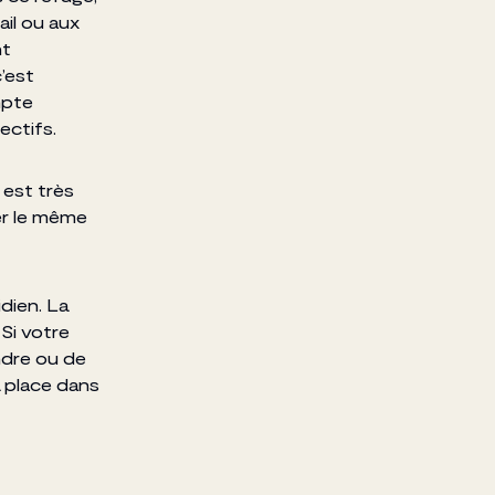
il ou aux
nt
’est
mpte
ectifs.
 est très
er le même
idien. La
 Si votre
ndre ou de
a place dans