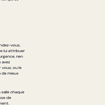
endez-vous,
e lui attribuer
urgence, rien
s avez
vous, ou le
n de mieux
 salle chaque
isse de
ment.