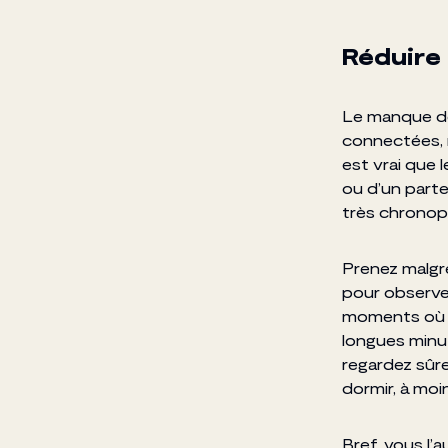
Réduire 
Le manque de
connectées, m
est vrai que 
ou d’un part
très chronop
Prenez malgré
pour observe
moments où v
longues minu
regardez sûr
dormir, à moi
Bref, vous l’