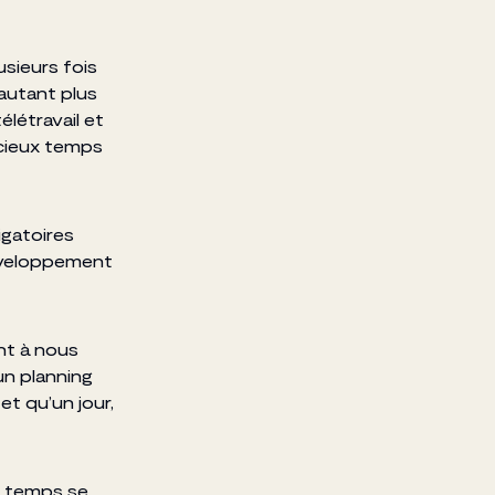
usieurs fois
’autant plus
létravail et
cieux temps
ligatoires
développement
ent à nous
un planning
et qu’un jour,
e temps se