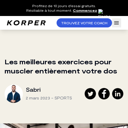
Profitez de 10 jours d'essai gratuits.
Résiliable à tout moment.
Commencez
TROUVEZ VOTRE COACH
Les meilleures exercices pour
muscler entièrement votre dos
Sabri
2 mars 2023
-
SPORTS