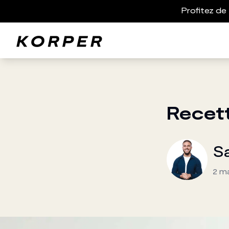
Profitez de 
Recet
S
2 m