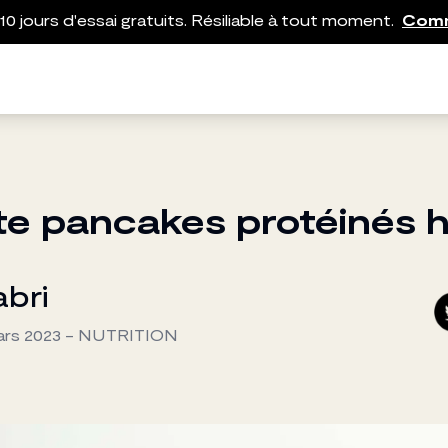
10 jours d'essai gratuits. Résiliable à tout moment.
Com
te pancakes protéinés h
abri
ars 2023
-
NUTRITION