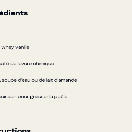
rédients
 whey vanille
à café de levure chimique
 à soupe d’eau ou de lait d’amande
uisson pour graisser la poêle
ructions