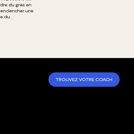
dre du gras en
t enclencher une
 du...
TROUVEZ VOTRE COACH