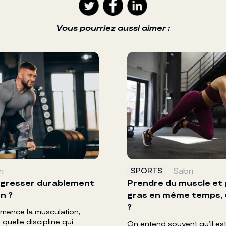
Vous pourriez aussi aimer :
i
Sabri
SPORTS
gresser durablement
Prendre du muscle et 
n ?
gras en même temps, c
?
mence la musculation,
uelle discipline qui
On entend souvent qu’il es