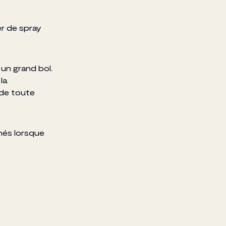
er de spray
e.
 un grand bol.
la
 de toute
rnés lorsque