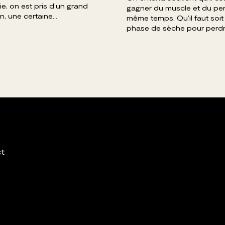
ie, on est pris d’un grand
gagner du muscle et du per
, une certaine...
même temps. Qu’il faut soi
phase de sèche pour perdre
ct